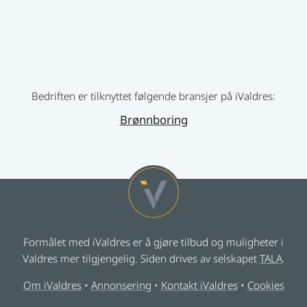
Bedriften er tilknyttet følgende bransjer på iValdres:
Brønnboring
Formålet med iValdres er å gjøre tilbud og muligheter i
Valdres mer tilgjengelig. Siden drives av selskapet
TALA
.
Om iValdres
•
Annonsering
•
Kontakt iValdres
•
Cookies