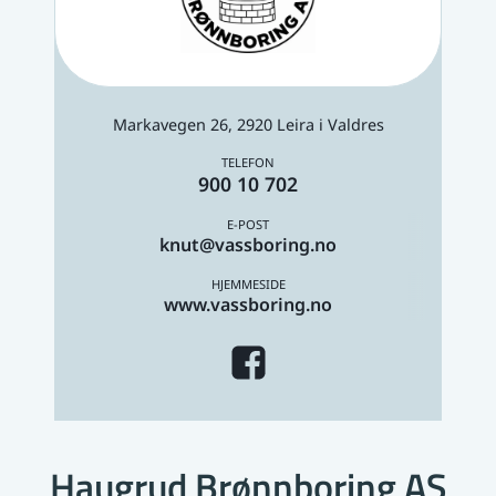
Markavegen 26, 2920 Leira i Valdres
900 10 702
knut@vassboring.no
www.vassboring.no
Haugrud Brønnboring AS