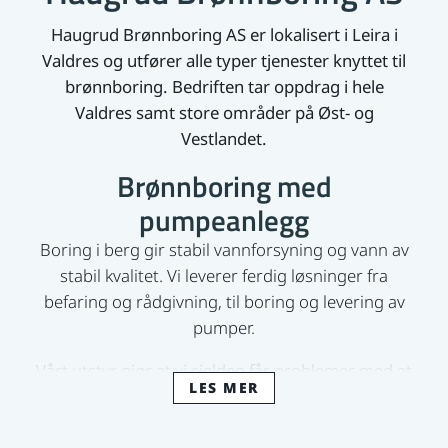
Haugrud Brønnboring AS er lokalisert i Leira i
Valdres og utfører alle typer tjenester knyttet til
brønnboring. Bedriften tar oppdrag i hele
Valdres samt store områder på Øst- og
Vestlandet.
Brønnboring med
pumpeanlegg
Boring i berg gir stabil vannforsyning og vann av
stabil kvalitet. Vi leverer ferdig løsninger fra
befaring og rådgivning, til boring og levering av
pumper.
Vårt utstyr gjør at vi sjelden får problemer med at
LES MER
oppdraget er et stykke i fra vei. For hytter uten
strøm så leverer vi håndpumper, eller andre