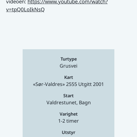
videoen:
https://www.youtube.com/watch?
v=tpQ0LoIkNsQ
Turtype
Grusvei
Kart
«Sør-Valdres» 2555 Utgitt 2001
Start
Valdrestunet, Bagn
Varighet
1-2 timer
Utstyr