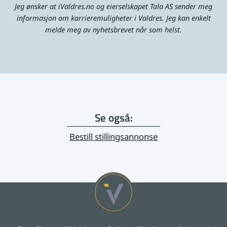
Jeg ønsker at iValdres.no og eierselskapet Tala AS sender meg
Ledig 100% fast stilling som barne- og
ungdomsarbeider/ fagarbeider
informasjon om karrieremuligheter i Valdres. Jeg kan enkelt
melde meg av nyhetsbrevet når som helst.
SØR-AURDAL
Søknadsfrist: 14.08.2026
Ønsker du deg en hyggelig ekstrajobb?
NORD-AURDAL
Søknadsfrist: 30.08.2026
Se også:
Er du serviceinnstilt og glad i mennesker?
Coop Prix Heggenes søker ny kollega
Bestill stillingsannonse
ØYSTRE SLIDRE
Søknadsfrist: 09.08.2026
Stasjonsmedarbeider
VANG
Søknadsfrist: snarest