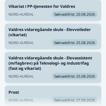
får du jobboversiktene direkte i mailboksen.
Vikariat i PP-tjenesten for Valdres
Finner du ikke noe som passer deg?
NORD-AURDAL
Søknadsfrist: 20.08.2026
Som andre steder blir en del jobber besatt uten
annonsering. Mange bedrifter er også interessert i
Valdres vidaregåande skule - Elevveileder
gode kandidater, uten at de aktivt søker etter flere
(vikariat)
kollegaer.
NORD-AURDAL
Søknadsfrist: 25.08.2026
Vår oppfordring er å kontakte interessant bedrifter
og fortelle at du finnes.
Valdres vidaregåande skule - Elevassistent
(m/fagbrev) på Teknologi- og industrifag
(fast og vikariat)
NORD-AURDAL
Søknadsfrist: 25.08.2026
Prost
NORD-AURDAL
Søknadsfrist: 27.09.2026