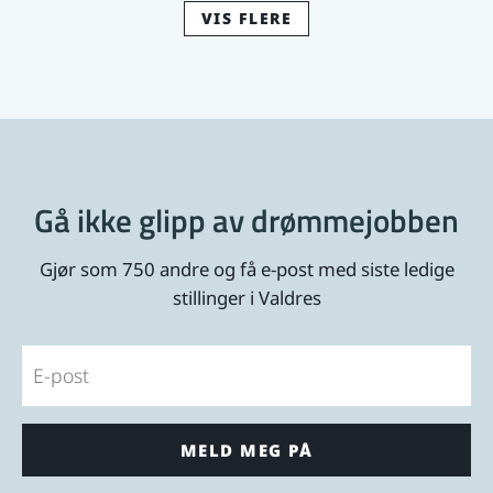
VIS FLERE
Psykologspesialist/psykolog
NORD-AURDAL
Søknadsfrist: 18.08.2026
Stilling i Rus- og psykisk helseteneste
VESTRE SLIDRE
Søknadsfrist: 25.08.2026
Gå ikke glipp av drømmejobben
Gjør som 750 andre og få e-post med siste ledige
Bli en del av vårt team på Stølskroa
stillinger i Valdres
NORD-AURDAL
Søknadsfrist: snarest
Email
Ledig svangerskapsvikariat som
spesialpedagog ved Begnadalen barnehage
SØR-AURDAL
Søknadsfrist: 14.08.2026