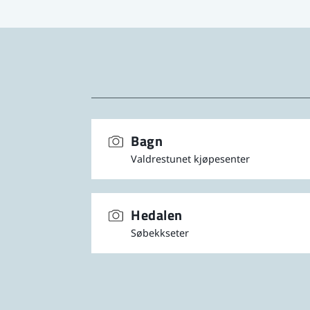
H
Et
vi
ti
O
Vi
Bagn
hv
Valdrestunet kjøpesenter
tr
ko
Hedalen
Søbekkseter