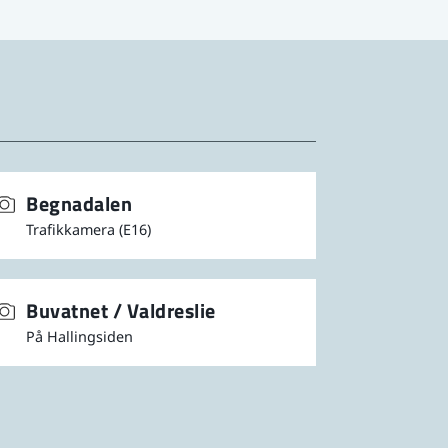
rer bilder på nett - kaller
t for å se bilder tilbake i
letter de gamle.
er svært populære - men
Begnadalen
 måte å oppdatere seg på
Trafikkamera (E16)
ene ved hytta på Vaset, fra
Buvatnet / Valdreslie
På Hallingsiden