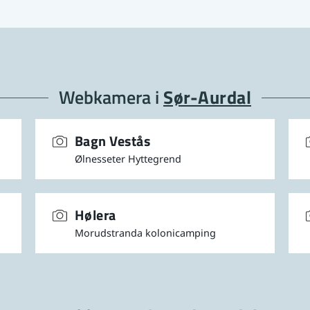
va gjør et webkamera?
 kamera som er tilknyttet Internett og som automatisk publise
 et webkamera. Noen kamera filmer kontinuerlig og gir mulighe
d, mens andre tar nye bilder innen bestemte intervaller og s
Webkamera i
Sør-Aurdal
ppdaterer seg med webkamera
 ser på bruken av denne siden, at webkameraene i Valdres 
Bagn Vestås
a brukes de til? Vår erfaring er at folk bruker dette som en
Ølnesseter Hyttegrend
afikk, vær og snøforhold. Slik kan en hytteeier sjekke forhold
ntoret i Sandvika.
Hølera
Morudstranda kolonicamping