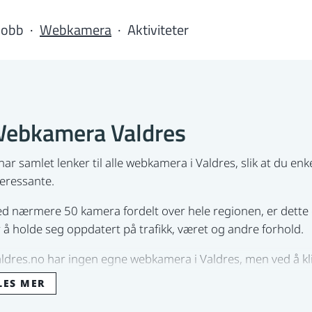
Jobb
Webkamera
Aktiviteter
ebkamera Valdres
 har samlet lenker til alle webkamera i Valdres, slik at du enk
teressante.
d nærmere 50 kamera fordelt over hele regionen, er dette
r å holde seg oppdatert på trafikk, været og andre forhold.
aldres.no har ingen egne webkamera i Valdres, men ved å kli
denfor vil du komme til aktuelle sider som viser webkamera
LES MER
meraene fordeler seg over hele Valdres.