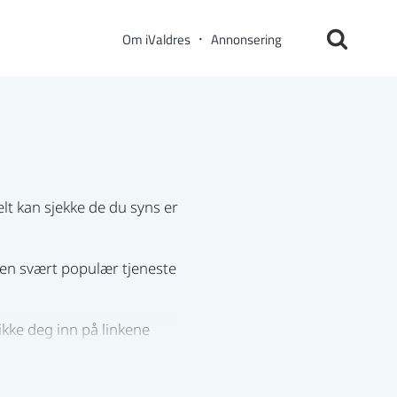
Om iValdres
Annonsering
elt kan sjekke de du syns er
 en svært populær tjeneste
kke deg inn på linkene
 i det området du ønsker.