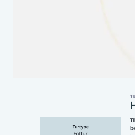
T
H
Ti
Turtype
be
Fottur