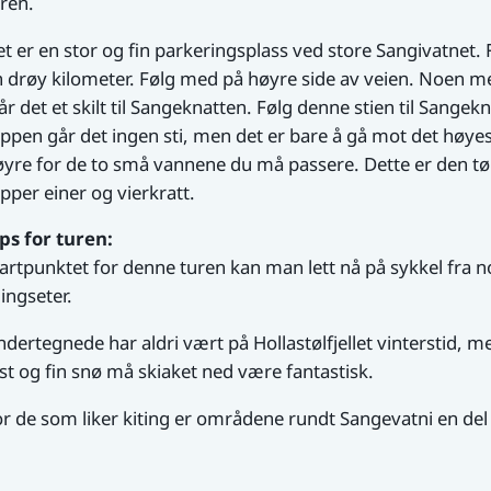
ren.
t er en stor og fin parkeringsplass ved store Sangivatnet. 
 drøy kilometer. Følg med på høyre side av veien. Noen m
år det et skilt til Sangeknatten. Følg denne stien til Sange
ppen går det ingen sti, men det er bare å gå mot det høyest
yre for de to små vannene du må passere. Dette er den tø
ipper einer og vierkratt.
ps for turen:
artpunktet for denne turen kan man lett nå på sykkel fra no
lingseter.
dertegnede har aldri vært på Hollastølfjellet vinterstid, me
st og fin snø må skiaket ned være fantastisk.
r de som liker kiting er områdene rundt Sangevatni en del bru