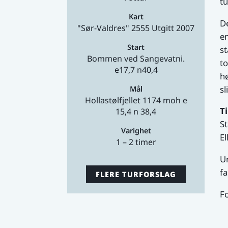
tu
Kart
De
"Sør-Valdres" 2555 Utgitt 2007
en
Start
st
Bommen ved Sangevatni.
to
e17,7 n40,4
hø
sl
Mål
Hollastølfjellet 1174 moh e
Ti
15,4 n 38,4
St
Varighet
El
1 – 2 timer
Un
fa
FLERE TURFORSLAG
Fo