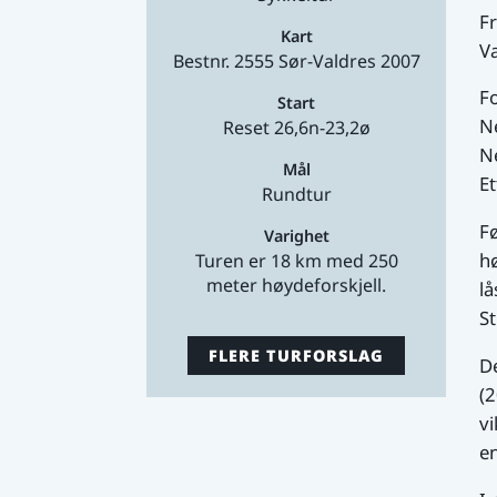
Fr
Kart
Va
Bestnr. 2555 Sør-Valdres 2007
F
Start
N
Reset 26,6n-23,2ø
N
Mål
Et
Rundtur
Fø
Varighet
hø
Turen er 18 km med 250
meter høydeforskjell.
l
St
FLERE TURFORSLAG
D
(2
v
e