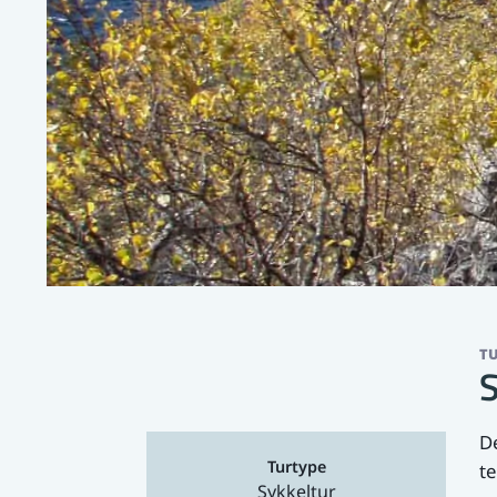
T
S
De
Turtype
te
Sykkeltur