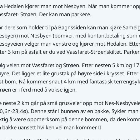
a Hedalen kjører man mot Nesbyen. Når man kommer oppe en
ssfaret- Strøen. Der kan man parkere.
or dere som holder til på Bagnssiden kan man kjøre Same
esbyen) mot Nesbyen (bomvei, med kontantbetaling som e
esbyveien velger man venstre og kjører mot Hedalen. Ette
ter 3 km på asfalt er du ved Vassfaret-Strøenskiltet. Parker
lg veien mot Vassfaret og Strøen. Etter nesten 5 km og 17
yre. Det ligger et lite grustak på høyre side i krysset. Et
åst bom. Nå kommer snaut 4 km med fantastisk terrengsykl
røen er i ferd med å vokse igjen.
e neste 2 km går på små grusveier opp mot Nes-Nesbyveien
0,6n-23,4ø). Denne står i bunnen av en bakke. Sykler man 
iktig å være oppmerksom på denne bommen, da den kommer 
n bakke uansett hvilken vei man kommer 