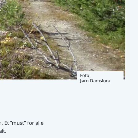
Foto:
Jørn Damslora
. Et ”must” for alle
lt.