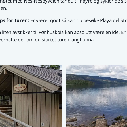
møtet med Nes-Nesbyveien tar du til høyre og sykler de siste
len.
ps for turen:
Er været godt så kan du besøke Playa del Str
 liten avstikker til Fønhuskoia kan absolutt være en ide. 
ernatte der om du startet turen langt unna.