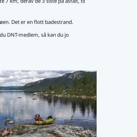
 7 km, derav de 3 siste på asfalt, til
øen. Det er en flott badestrand.
Er du DNT-medlem, så kan du jo