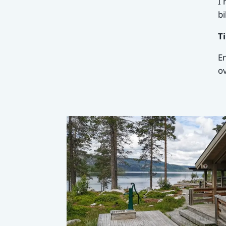
I 
bi
Ti
En
ov