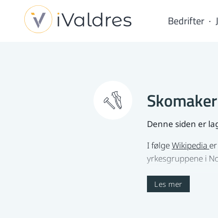
Bedrifter
Skomaker 
Denne siden er lag
I følge
Wikipedia
er
yrkesgruppene i Nor
Hva gjør en
Les mer
En skomaker kan hje
kunnskap om faget, 