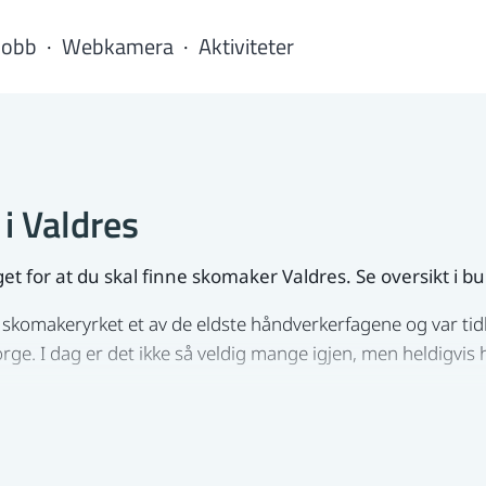
Jobb
Webkamera
Aktiviteter
i Valdres
et for at du skal finne skomaker Valdres. Se oversikt i b
 skomakeryrket et av de eldste håndverkerfagene og var ti
ge. I dag er det ikke så veldig mange igjen, men heldigvis h
 skomaker?
lpe deg med å lage eller reparere alle typer sko. Uten at v
så er det naturlig å tro at de fleste oppdragene i dag rett