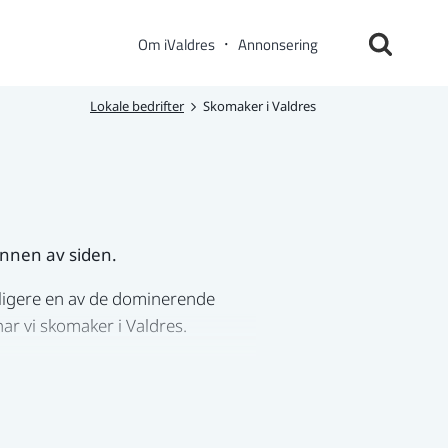
Om iValdres
Annonsering
Lokale bedrifter
Skomaker i Valdres
unnen av siden.
dligere en av de dominerende
ar vi skomaker i Valdres.
i skal pårope oss noen stor
er seg mot reparasjon. Med