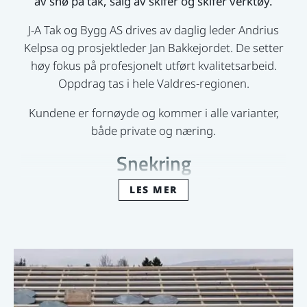
av snø på tak, salg av skifer og skifer verktøy.
J-A Tak og Bygg AS drives av daglig leder Andrius
Kelpsa og prosjektleder Jan Bakkejordet. De setter
høy fokus på profesjonelt utført kvalitetsarbeid.
Oppdrag tas i hele Valdres-regionen.
Kundene er fornøyde og kommer i alle varianter,
både private og næring.
Snekring
Her er en liten liste med eksempler på tjenester vi
LES MER
utfører:
Oppføring av hytter og mindre bygg, tilbygg
og rehabilitering / oppussing
Montering av kjøkken og garderober
Skifting av vinduer, dører og montering av
garasjeporter