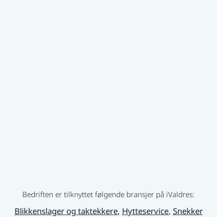
Vi tilbyr også salg av skifer. Ta kontakt!
Se bilder fra arbeid gjort på Facebook-siden …
Spørsmål om arbeid? Ta kontakt for en
uforpliktende og hyggelig prat!
Bedriften er tilknyttet følgende bransjer på iValdres:
Blikkenslager og taktekkere
,
Hytteservice
,
Snekker