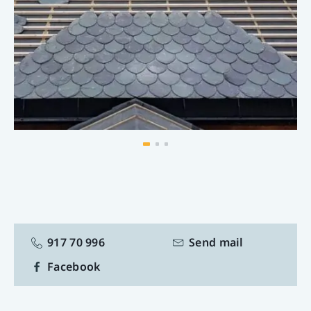
Taktekking
Vi har gode rutiner og benytter kun
kvalitetsmaterialer i arbeidet med tetting av tak og
bygg. Noen eksempler på tjenester vi tilbyr:
Tekking av skifertak og bøting.
Legger nye tak og rehabiliterer gamle. Skifer,
takshingel, takplater, m.m.
Utskifting av mønebeslag og takrenner,
pipebeslag, gradrenner og takstiger
Snømåking av tak
I tillegg tilbyr vi kurs til firmaer og privatfolk som
917 70 996
Send mail
ønsker å legge skifer selv, samt bistår med
Facebook
kalkulering og oppfølging av jobben – også utenfor
Valdres.