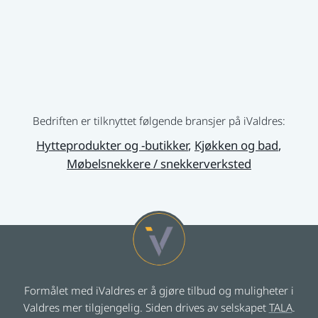
av overflateolje fra ‪Rubio Monocoat som holder
svært høy kvalitet.
Ønsker du et unikt produkt innen tre, håper jeg å
høre i fra deg!
Bedriften er tilknyttet følgende bransjer på iValdres:
Hytteprodukter og -butikker
,
Kjøkken og bad
,
Møbelsnekkere / snekkerverksted
Formålet med iValdres er å gjøre tilbud og muligheter i
Valdres mer tilgjengelig. Siden drives av selskapet
TALA
.