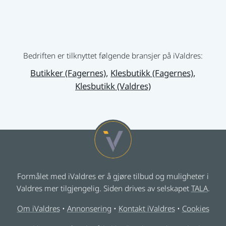
Bedriften er tilknyttet følgende bransjer på iValdres:
Butikker (Fagernes)
,
Klesbutikk (Fagernes)
,
Klesbutikk (Valdres)
Formålet med iValdres er å gjøre tilbud og muligheter i
Valdres mer tilgjengelig. Siden drives av selskapet
TALA
.
Om iValdres
•
Annonsering
•
Kontakt iValdres
•
Cookies