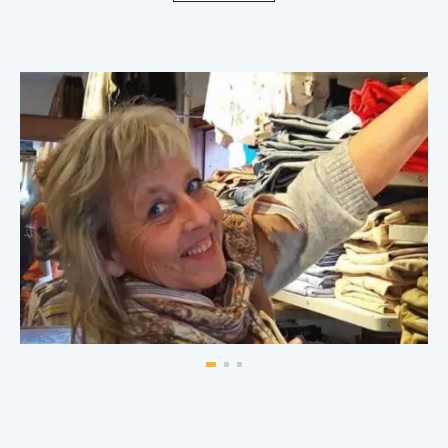
merkevarer. Vi har også en liten avdeling med tøy
rause størrelser.
Hos oss finner du noe enhver vil elske. Her er noen
av merkenavnene vi fører:
Aleksander of Norway
Makeløs design
Cream
2-Biz
Massimo
Bessie
Toxic
Boheme
Med flere, bl.a. noen italienske merker
Service, service, service
Vårt hovedfokus er service og det å sette deg som