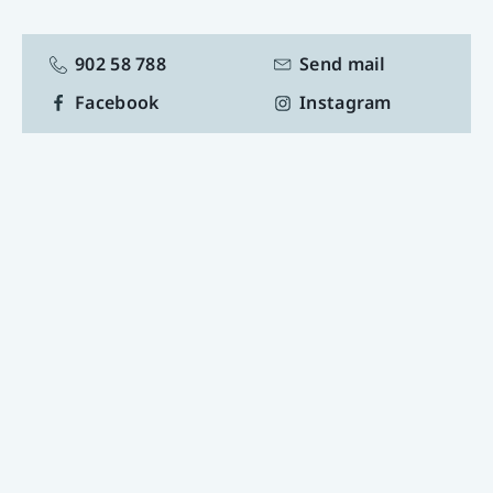
kunde i fokus.
Vi har en egen liten koselig stue i butikken, hvor du
902 58 788
Send mail
enten kan plassere mannen eller sette deg selv og
Facebook
Instagram
slappe av med en kaffe.
Ved handel utenom åpningstid, kan du også ringe
og avtale med Frøydis på tlf.
997 02 753
Velkommen til en unik handel hos
FRANITA!