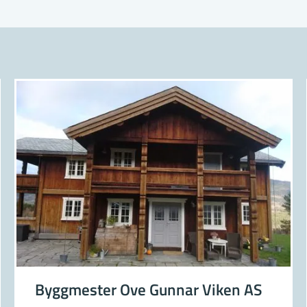
rt.
omsfliser, kjøkkenfliser, gulvfliser, utendørsf
 oppsøker en butikk som forhandler fliser, vil du fort se at ut
veldig greit at flisene er kategorisert inn med tanke på bru
fliser, kjøkkenfliser, gulvfliser, utendørsfliser m.fl.
 er det mange valgmuligheter innen hver kategori. Farge, mø
andler av fliser har god erfaring på området og oppsøker du
 veiledning.
 flislegger, eller gjøre jobben selv?
har funnet de flisene du ønsker å bruke, så dukker kanskj
l legge disse. Enten bruker man en flislegger som har go
nse, eller så forsøker man seg selv.
Byggmester Ove Gunnar Viken AS
 uansett være lurt å ha kravene om våtromssertifikat i bak