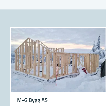
populæ
Bader
Hvis du
Det er 
baderoms
Likevel
En forh
nok god
Bruke
Når du 
som ska
kompeta
M-G Bygg AS
Det kan