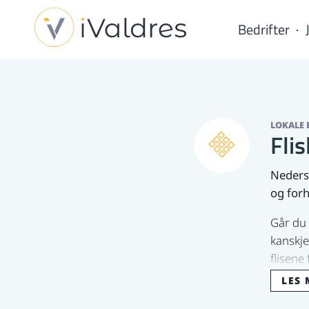
Bedrifter
LOKALE 
Flis
Nederst
og forh
Går du 
kanskje
flisene 
LES 
Fliser 
ulike t