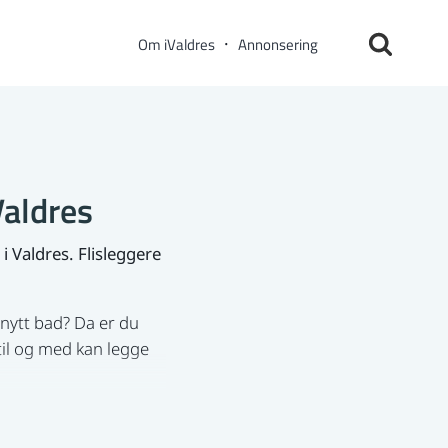
Om iValdres
Annonsering
Valdres
i Valdres. Flisleggere
nytt bad? Da er du
 til og med kan legge
det populært i mange
eggflis er mest