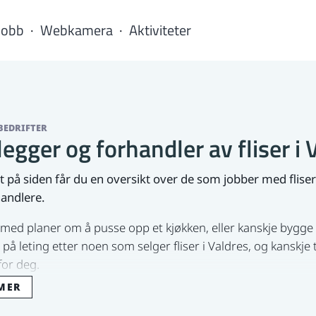
Jobb
Webkamera
Aktiviteter
BEDRIFTER
legger og forhandler av fliser i 
 på siden får du en oversikt over de som jobber med fliser 
andlere.
med planer om å pusse opp et kjøkken, eller kanskje bygge 
 på leting etter noen som selger fliser i Valdres, og kanskje
for deg.
MER
er enkelt å vedlikeholde og svært slitesterkt, noe som gjør 
yper rom. Bad, og til dels kjøkken, er nok de rommene som v