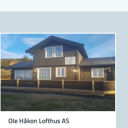
liser
valget er stort.
ksområde:
nster, størrelse osv.
 butikken, så får du
e spørsmålet om hvem
d kunnskap og
Ole Håkon Lofthus AS
hodet ved enkelt