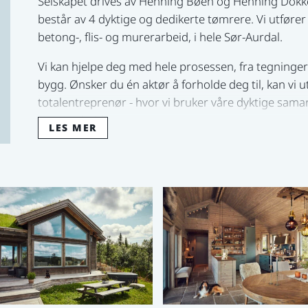
Selskapet drives av Henning Bøen og Henning Dokk
består av 4 dyktige og dedikerte tømrere. Vi utfører 
betong-, flis- og murerarbeid, i hele Sør-Aurdal.
Vi kan hjelpe deg med hele prosessen, fra tegninger
bygg. Ønsker du én aktør å forholde deg til, kan vi 
totalentreprenør - hvor vi bruker våre dyktige sama
grunnarbeid.
LES MER
Henning Dokken, tlf. 90 65 51 47
Henning Bøen, tlf. 99 26 98 07
Ta gjerne kontakt for en uforpliktende prat!