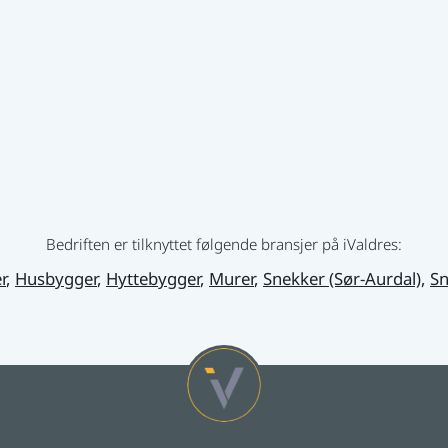
Bedriften er tilknyttet følgende bransjer på iValdres:
r
,
Husbygger
,
Hyttebygger
,
Murer
,
Snekker (Sør-Aurdal)
,
Sn