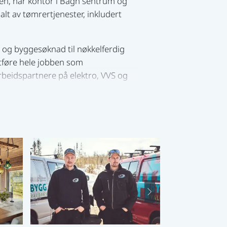
en, har kontor i Bagn sentrum og
alt av tømrertjenester, inkludert
 og byggesøknad til nøkkelferdig
utføre hele jobben som
rbeidspartnere på elektro, VVS og