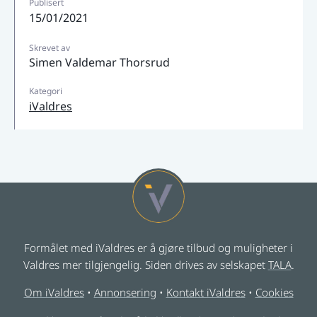
Publisert
15/01/2021
Skrevet av
Simen Valdemar Thorsrud
Kategori
iValdres
Formålet med iValdres er å gjøre tilbud og muligheter i
Valdres mer tilgjengelig. Siden drives av selskapet
TALA
.
Om iValdres
•
Annonsering
•
Kontakt iValdres
•
Cookies