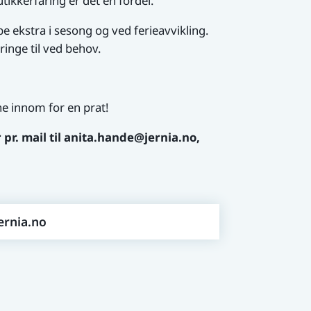
tikkerfaring er det en fordel.
e ekstra i sesong og ved ferieavvikling.
ringe til ved behov.
ne innom for en prat!
r pr. mail til anita.hande@jernia.no,
ernia.no