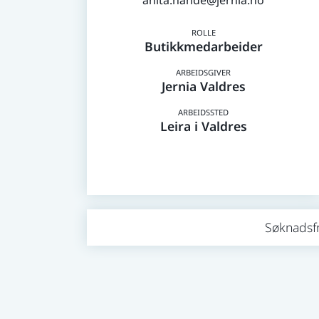
anita.hande@jernia.no
Butikkmedarbeider
Jernia Valdres
Leira i Valdres