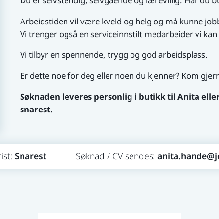
Du er selvstendig, selvgående og lærevillig. Har du bu
Arbeidstiden vil være kveld og helg og må kunne jobb
Vi trenger også en serviceinnstilt medarbeider vi kan 
Vi tilbyr en spennende, trygg og god arbeidsplass.
Er dette noe for deg eller noen du kjenner? Kom gjer
Søknaden leveres personlig i butikk til Anita elle
snarest.
Snarest
anita.hande@j