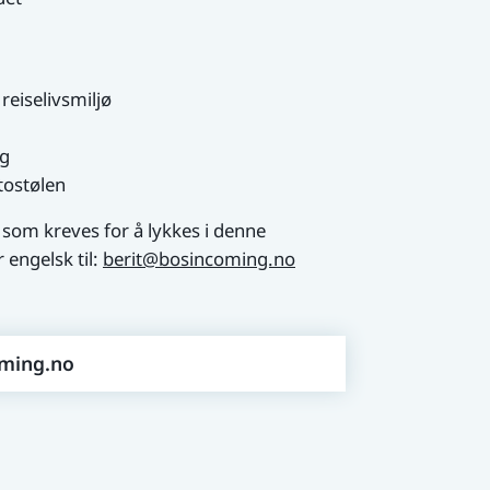
 reiselivsmiljø
ng
tostølen
 som kreves for å lykkes i denne
 engelsk til:
berit@bosincoming.no
ming.no