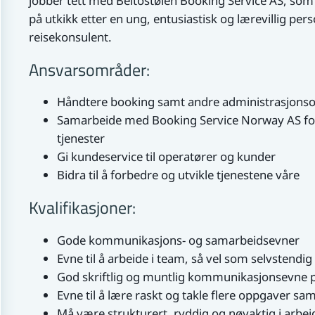
jobber tett med Beitostølen Booking Service AS, som le
på utkikk etter en ung, entusiastisk og lærevillig pers
reisekonsulent.
Ansvarsområder:
Håndtere booking samt andre administrasjons
Samarbeide med Booking Service Norway AS for 
tjenester
Gi kundeservice til operatører og kunder
Bidra til å forbedre og utvikle tjenestene våre
Kvalifikasjoner:
Gode kommunikasjons- og samarbeidsevner
Evne til å arbeide i team, så vel som selvstendig
God skriftlig og muntlig kommunikasjonsevne p
Evne til å lære raskt og takle flere oppgaver sa
Må være strukturert, ryddig og nøyaktig i arbei