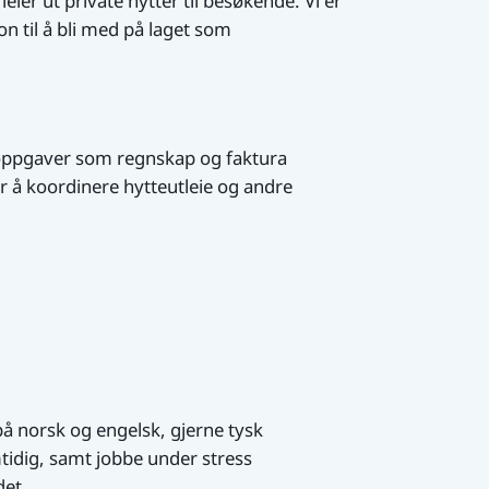
ier ut private hytter til besøkende. Vi er
on til å bli med på laget som
oppgaver som regnskap og faktura
å koordinere hytteutleie og andre
å norsk og engelsk, gjerne tysk
mtidig, samt jobbe under stress
det