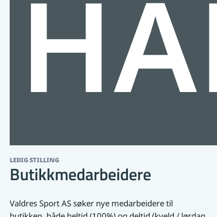
HA
LEDIG STILLING
Butikkmedarbeidere
Valdres Sport AS søker nye medarbeidere til
butikken, både heltid (100%) og deltid (kveld / lørdag